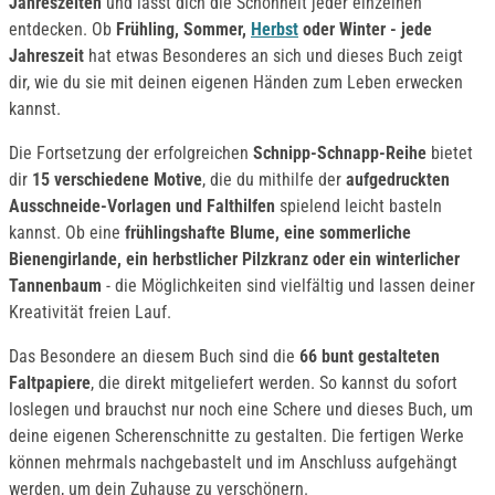
Jahreszeiten
und lässt dich die Schönheit jeder einzelnen
entdecken. Ob
Frühling, Sommer,
Herbst
oder Winter - jede
Jahreszeit
hat etwas Besonderes an sich und dieses Buch zeigt
dir, wie du sie mit deinen eigenen Händen zum Leben erwecken
kannst.
Die Fortsetzung der erfolgreichen
Schnipp-Schnapp-Reihe
bietet
dir
15 verschiedene Motive
, die du mithilfe der
aufgedruckten
Ausschneide-Vorlagen und Falthilfen
spielend leicht basteln
kannst. Ob eine
frühlingshafte Blume, eine sommerliche
Bienengirlande, ein herbstlicher Pilzkranz oder ein winterlicher
Tannenbaum
- die Möglichkeiten sind vielfältig und lassen deiner
Kreativität freien Lauf.
Das Besondere an diesem Buch sind die
66 bunt gestalteten
Faltpapiere
, die direkt mitgeliefert werden. So kannst du sofort
loslegen und brauchst nur noch eine Schere und dieses Buch, um
deine eigenen Scherenschnitte zu gestalten. Die fertigen Werke
können mehrmals nachgebastelt und im Anschluss aufgehängt
werden, um dein Zuhause zu verschönern.