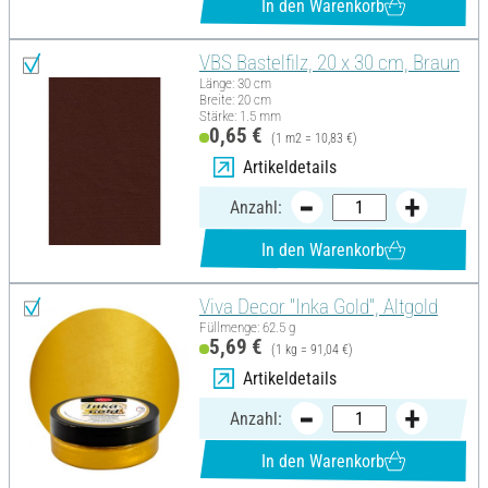
In den Warenkorb
VBS Bastelfilz, 20 x 30 cm, Braun
Länge: 30 cm
Breite: 20 cm
Stärke: 1.5 mm
0,65 €
(1 m2 = 10,83 €)
Artikeldetails
Anzahl:
In den Warenkorb
Viva Decor "Inka Gold", Altgold
Füllmenge: 62.5 g
5,69 €
(1 kg = 91,04 €)
Artikeldetails
Anzahl:
In den Warenkorb