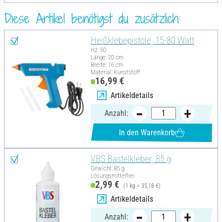
Diese Artikel benötigst du zusätzlich:
Heißklebepistole, 15-80 Watt
Hz: 50
Länge: 20 cm
Breite: 16 cm
Material: Kunststoff
16,99 €
Artikeldetails
Anzahl:
In den Warenkorb
VBS Bastelkleber, 85 g
Gewicht: 85 g
Lösungsmittelfrei
2,99 €
(1 kg = 35,18 €)
Artikeldetails
Anzahl: