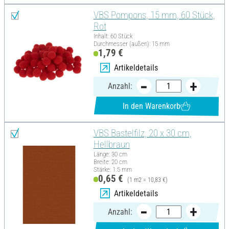
VBS Pompons, 15 mm, 60 Stück,
Rot
Inhalt: 60 Stück
Durchmesser (außen): 15 mm
1,79 €
Artikeldetails
Anzahl:
In den Warenkorb
VBS Bastelfilz, 20 x 30 cm,
Hellbraun
Länge: 30 cm
Breite: 20 cm
Stärke: 1.5 mm
0,65 €
(1 m2 = 10,83 €)
Artikeldetails
Anzahl: