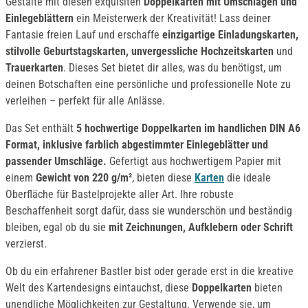
Gestalte mit diesen exquisiten
Doppelkarten mit Umschlägen und
Einlegeblättern
ein Meisterwerk der Kreativität! Lass deiner
Fantasie freien Lauf und erschaffe
einzigartige Einladungskarten,
stilvolle Geburtstagskarten,
unvergessliche Hochzeitskarten
und
Trauerkarten
. Dieses Set bietet dir alles, was du benötigst, um
deinen Botschaften eine persönliche und professionelle Note zu
verleihen – perfekt für alle Anlässe.
Das Set enthält
5 hochwertige Doppelkarten im handlichen DIN A6
Format, inklusive farblich abgestimmter Einlegeblätter und
passender Umschläge.
Gefertigt aus hochwertigem Papier mit
einem
Gewicht von 220 g/m²
, bieten diese
Karten
die ideale
Oberfläche für Bastelprojekte aller Art. Ihre robuste
Beschaffenheit sorgt dafür, dass sie wunderschön und beständig
bleiben, egal ob du sie
mit Zeichnungen, Aufklebern oder Schrift
verzierst.
Ob du ein erfahrener Bastler bist oder gerade erst in die kreative
Welt des Kartendesigns eintauchst, diese
Doppelkarten
bieten
unendliche Möglichkeiten zur Gestaltung. Verwende sie, um