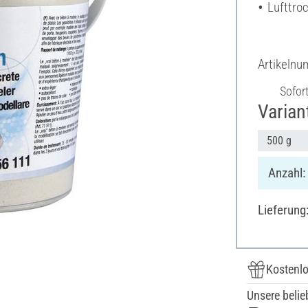
Lufttro
Artikeln
Sofor
Varian
500 g
Anzahl:
Lieferung
Kostenlo
Unsere belie