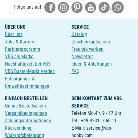
Folge uns auf:
ÜBER UNS
SERVICE
Über uns
Katalog
Jobs & Karriere
Geschenkgutschein
Partnerprogramm
Freunde werben
VBS als Marke
Newsletter
Nachhaltigkeit bei VBS
Ideen & Anleitungen
VBS Bastel-Markt Verden
FAQ
Entsorgungs- &
Umweltbestimmungen
EINFACH BESTELLEN
DEIN KONTAKT ZUM VBS
Online-Bestellschein
SERVICE
Versandbedingungen
Telefon Mo.-Fr. 9 - 17 Uhr
Zahlungsinformationen
Tel.: +49 4231 - 668 11
Rücksendung
E-Mail: service@vbs-
Widerrufsbelehrung
hobby.com