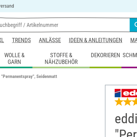
versand
XL
TRENDS
ANLÄSSE
IDEEN & ANLEITUNGEN
MA
WOLLE &
STOFFE &
DEKORIEREN
SCHM
GARN
NÄHZUBEHÖR
 "Permanentspray", Seidenmatt
edd
"Pe