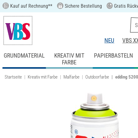
Kauf auf Rechnung**
Sichere Bestellung
Gratis Rück
NEU
VBS X
GRUNDMATERIAL
KREATIV MIT
PAPIERBASTELN
FARBE
Startseite
Kreativ mit Farbe
Malfarbe
Outdoorfarbe
edding 5200