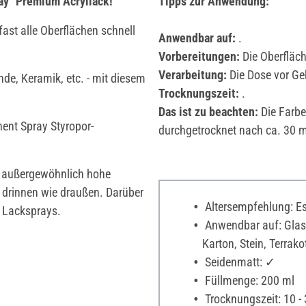
ay" Premium Acryllack!
Tipps zur Anwendung:
st alle Oberflächen schnell
Anwendbar auf:
.
Vorbereitungen:
Die Oberfläche
Verarbeitung:
Die Dose vor Geb
nde, Keramik, etc. - mit diesem
Trocknungszeit:
.
Das ist zu beachten:
Die Farbe
ent Spray Styropor-
durchgetrocknet nach ca. 30 
e außergewöhnlich hohe
- drinnen wie draußen. Darüber
Altersempfehlung: Es 
e Lacksprays.
Anwendbar auf: Glas,
Karton, Stein, Terrak
Seidenmatt: ✓
Füllmenge: 200 ml
Trocknungszeit: 10 -