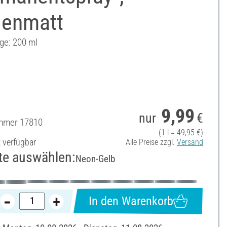
denmatt
ge: 200 ml
9,99
nur
€
ummer
17810
(1 l = 49,95 €)
t verfügbar
Alle Preise zzgl.
Versand
te auswählen:
Neon-Gelb
In den Warenkorb