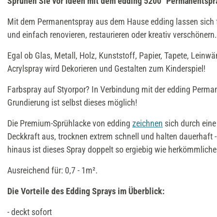
Sprühen Sie vor Ideen mit dem edding 5200 "Permanentspr
Mit dem Permanentspray aus dem Hause edding lassen sich fa
und einfach renovieren, restaurieren oder kreativ verschönern.
Egal ob Glas, Metall, Holz, Kunststoff, Papier, Tapete, Leinwä
Acrylspray wird Dekorieren und Gestalten zum Kinderspiel!
Farbspray auf Styorpor? In Verbindung mit der edding Perman
Grundierung ist selbst dieses möglich!
Die Premium-Sprühlacke von edding
zeichnen
sich durch ein
Deckkraft aus, trocknen extrem schnell und halten dauerhaft 
hinaus ist dieses Spray doppelt so ergiebig wie herkömmlich
Ausreichend für: 0,7 - 1m².
Die Vorteile des Edding Sprays im Überblick:
- deckt sofort