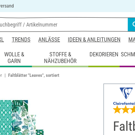
versand
XL
TRENDS
ANLÄSSE
IDEEN & ANLEITUNGEN
MA
WOLLE &
STOFFE &
DEKORIEREN
SCHM
GARN
NÄHZUBEHÖR
er
Faltblätter "Leaves", sortiert
Falt