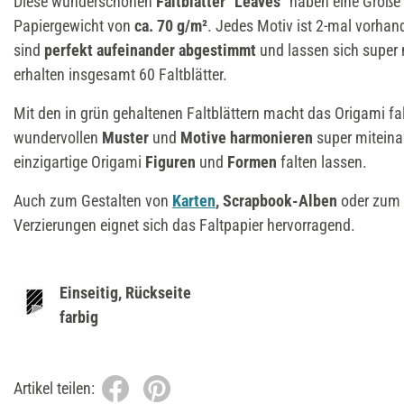
Diese wunderschönen
Faltblätter "Leaves"
haben eine Größe
Papiergewicht von
ca. 70 g/m²
. Jedes Motiv ist 2-mal vorhan
sind
perfekt aufeinander abgestimmt
und lassen sich super
erhalten insgesamt 60 Faltblätter.
Mit den in grün gehaltenen Faltblättern macht das Origami falt
wundervollen
Muster
und
Motive
harmonieren
super miteina
einzigartige Origami
Figuren
und
Formen
falten lassen.
Auch zum Gestalten von
Karten
, Scrapbook-Alben
oder zum 
Verzierungen eignet sich das Faltpapier hervorragend.
Einseitig, Rückseite
farbig
Artikel teilen: