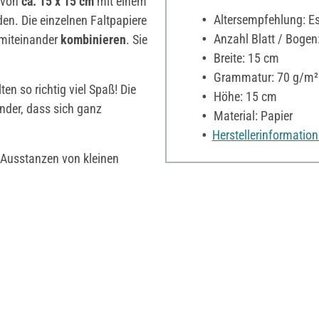
 von
ca. 15 x 15 cm
mit einem
Altersempfehlung: Es 
den. Die einzelnen Faltpapiere
Anzahl Blatt / Bogen
 miteinander
kombinieren
. Sie
Breite: 15 cm
Grammatur: 70 g/m²
en so richtig viel Spaß! Die
Höhe: 15 cm
nder, dass sich ganz
Material: Papier
Herstellerinformatio
Ausstanzen von kleinen