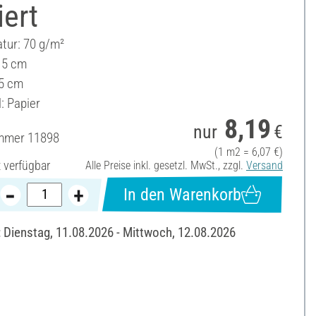
iert
ur: 70 g/m²
 15 cm
5 cm
: Papier
8,19
nur
€
ummer
11898
(1 m2 = 6,07 €)
t verfügbar
Alle Preise inkl. gesetzl. MwSt., zzgl.
Versand
In den Warenkorb
: Dienstag, 11.08.2026 - Mittwoch, 12.08.2026