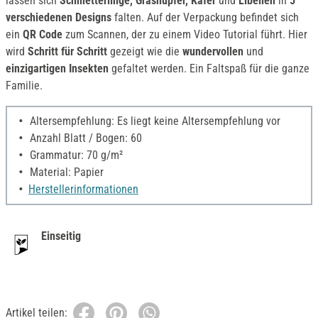
lassen sich
Schmetterlinge, Grashüpfer, Käfer
und
Libellen
in
5
verschiedenen Designs
falten. Auf der Verpackung befindet sich
ein
QR Code
zum Scannen, der zu einem Video Tutorial führt. Hier
wird
Schritt für Schritt
gezeigt wie die
wundervollen
und
einzigartigen Insekten
gefaltet werden. Ein Faltspaß für die ganze
Familie.
Altersempfehlung: Es liegt keine Altersempfehlung vor
Anzahl Blatt / Bogen: 60
Grammatur: 70 g/m²
Material: Papier
Herstellerinformationen
Einseitig
Artikel teilen: