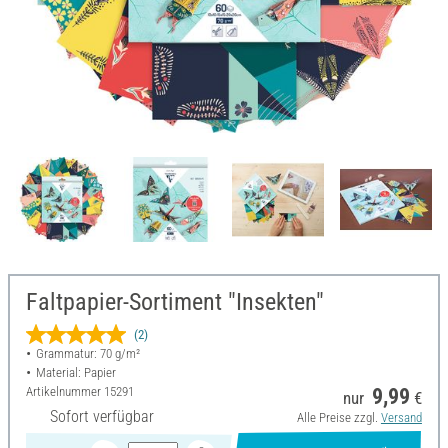
Faltpapier-Sortiment "Insekten"
(2)
Grammatur: 70 g/m²
Material: Papier
Artikelnummer
15291
9,99
nur
€
Sofort verfügbar
Alle Preise zzgl.
Versand