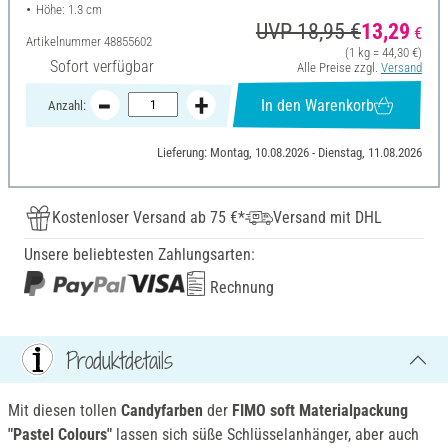
Höhe: 1.3 cm
UVP 18,95 €
13,29
€
Artikelnummer
48855602
(1 kg = 44,30 €)
Sofort verfügbar
Alle Preise zzgl.
Versand
In den Warenkorb
Anzahl:
Lieferung: Montag, 10.08.2026 - Dienstag, 11.08.2026
Kostenloser Versand ab 75 €*
Versand mit DHL
Unsere beliebtesten Zahlungsarten:
Rechnung
Produktdetails
Mit diesen tollen
Candyfarben
der
FIMO soft Materialpackung
"Pastel Colours"
lassen sich süße Schlüsselanhänger, aber auch