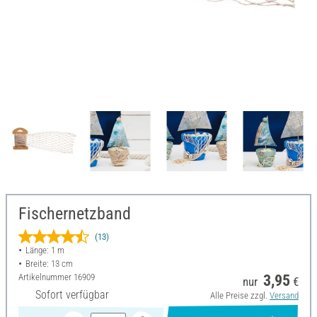
Fischernetzband
(13)
Länge: 1 m
Breite: 13 cm
Artikelnummer
16909
3,95
nur
€
Sofort verfügbar
Alle Preise zzgl.
Versand