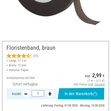
Floristenband, braun
(17)
Länge: 27.5 m
Breite: 12 mm
Material: Papier
2,99
nur
€
Artikelnummer
601504
(1 m = 0,11 €)
Sofort verfügbar
Alle Preise zzgl.
Versand
In den Warenkorb
Anzahl:
Lieferung: Freitag, 07.08.2026 - Montag, 10.08.2026