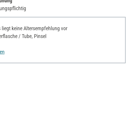
rdnung
ungspflichtig
liegt keine Altersempfehlung vor
rflasche / Tube, Pinsel
nen