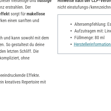
 Dieser vielseitige und
flüssige
Hinweise nach der CLP-Vero
nz erstrahlen. Der
nicht einstufungs-/kennzeichn
effekt
sorgt für
makellose
rken einen sanften und
Altersempfehlung: Es 
Aufzutragen mit: Line
Füllmenge: 80 ml
ich und kann sowohl mit dem
Herstellerinformatio
n. So gestaltest du deine
en letzten Schliff. Die
ompliziert, ohne
eeindruckende Effekte.
in kreatives Repertoire mit