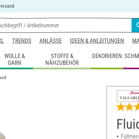
versand
XL
TRENDS
ANLÄSSE
IDEEN & ANLEITUNGEN
MA
WOLLE &
STOFFE &
DEKORIEREN
SCHM
GARN
NÄHZUBEHÖR
ased
Flui
Füllmen