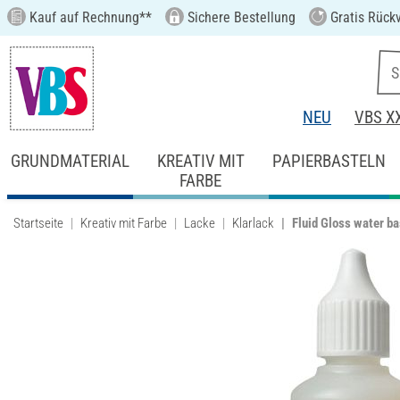
Kauf auf Rechnung**
Sichere Bestellung
Gratis Rück
NEU
VBS X
GRUNDMATERIAL
KREATIV MIT
PAPIERBASTELN
FARBE
Startseite
Kreativ mit Farbe
Lacke
Klarlack
Fluid Gloss water b