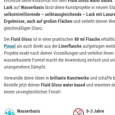
Entfessle deine Kreativität mit dem
Fluid Gloss water based
.
Lack
auf
Wasserbasis
lässt deine Kunstprojekte in neuem Gla
selbstnivellierende – selbtausgleichende – Lack mit Lasur
Ergebnisse, auch auf großen Flächen
und verleiht deinen We
gleichmäßigen Glanz.
Der
Fluid Gloss
ist in einer praktischen
80 ml Flasche
erhältl
Pinsel
als auch direkt aus der
Linerflasche
aufgetragen werde
Projekte exakt nach deinen Vorstellungen und verleihst ihnen d
wasserbasierte Formel macht die Anwendung einfach und unk
unangenehme Dämpfe.
Verwandle deine Ideen in
brillante Kunstwerke
und schaffe b
Bestelle jetzt deinen
Fluid Gloss water based
und erweitere de
einem unvergleichlichen Finish!
Wasserbasis
0-3 Jahre