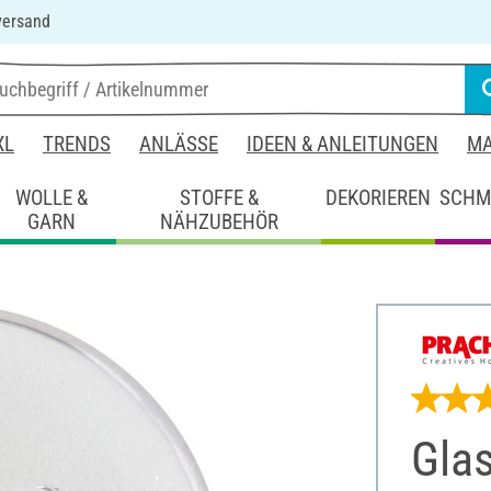
versand
XL
TRENDS
ANLÄSSE
IDEEN & ANLEITUNGEN
MA
WOLLE &
STOFFE &
DEKORIEREN
SCHM
GARN
NÄHZUBEHÖR
Glas