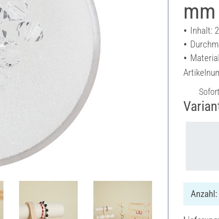
mm
Inhalt: 
Durchme
Material
Artikeln
Sofor
Varian
Anzahl: