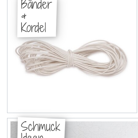
Bänder
&
Kordel
Schmuck