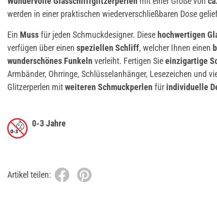
Wundervolle Glasschliffglitzerperlen
mit einer Größe von
ca
werden in einer praktischen wiederverschließbaren Dose gelie
Ein
Muss
für jeden Schmuckdesigner. Diese
hochwertigen Gla
verfügen über einen
speziellen Schliff
, welcher Ihnen einen
b
wunderschönes Funkeln
verleiht. Fertigen Sie
einzigartige 
Armbänder, Ohrringe, Schlüsselanhänger, Lesezeichen und vie
Glitzerperlen mit
weiteren Schmuckperlen
für
individuelle D
0-3 Jahre
Artikel teilen: