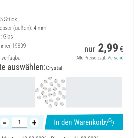
25 Stück
sser (außen): 4 mm
: Glas
2,99
ummer
19809
nur
€
t verfügbar
Alle Preise zzgl.
Versand
te auswählen:
Crystal
In den Warenkorb