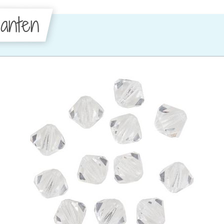
anten