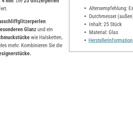
. 4 mm
. Die
25 Glitzerperlen
Altersempfehlung: Es 
fert.
Durchmesser (außen
sschliffglitzerperlen
Inhalt: 25 Stück
esonderen Glanz
und ein
Material: Glas
Schmuckstücke
wie
Halsketten,
Herstellerinformatio
les mehr. Kombinieren Sie die
esignerstücke.