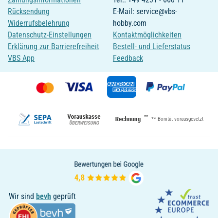
Rücksendung
E-Mail: service@vbs-
Widerrufsbelehrung
hobby.com
Datenschutz-Einstellungen
Kontaktmöglichkeiten
Erklärung zur Barrierefreiheit
Bestell- und Lieferstatus
VBS App
Feedback
**
** Bonität vorausgesetzt
Wir sind
bevh
geprüft