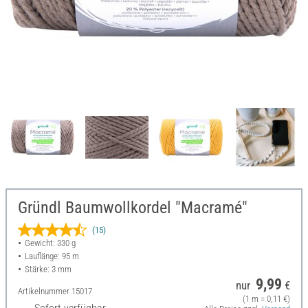
Gründl Baumwollkordel "Macramé"
(15)
Gewicht: 330 g
Lauflänge: 95 m
Stärke: 3 mm
9,99
nur
€
Artikelnummer
15017
(1 m = 0,11 €)