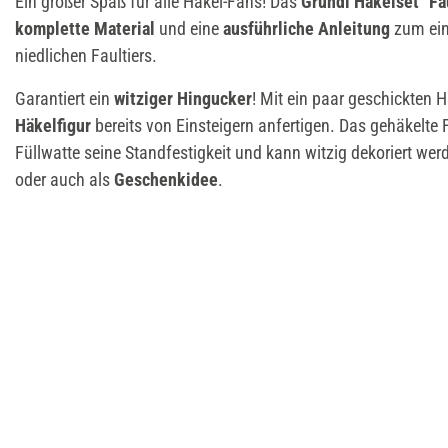
Ein großer Spaß für alle Häkel-Fans! Das
Gründl Häkelset "Fa
komplette Material
und eine
ausführliche Anleitung
zum ein
niedlichen Faultiers.
Garantiert ein
witziger Hingucker
! Mit ein paar geschickten H
Häkelfigur
bereits von Einsteigern anfertigen. Das gehäkelte
Füllwatte seine Standfestigkeit und kann witzig dekoriert we
oder auch als
Geschenkidee
.