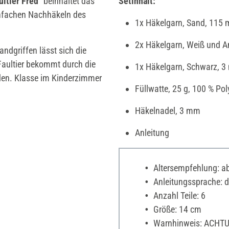
ultier Fred"
beinhaltet das
Setinhalt:
fachen Nachhäkeln des
1x Häkelgarn, Sand, 115
2x Häkelgarn, Weiß und A
andgriffen lässt sich die
 Faultier bekommt durch die
1x Häkelgarn, Schwarz, 3
rden. Klasse im Kinderzimmer
Füllwatte, 25 g, 100 % Pol
Häkelnadel, 3 mm
Anleitung
Altersempfehlung: a
Anleitungssprache: de
Anzahl Teile: 6
Größe: 14 cm
Warnhinweis: ACHTUNG