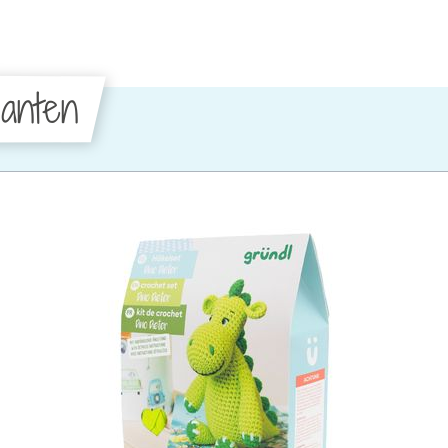
anten