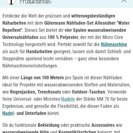
Produktdetails
Entdecke die Welt der präzisen und
witterungsbeständigen
Näharbeiten
mit dem
Gütermann Nähfaden-Set Allesnäher "Water
Repellent"
. Dieses Set bietet dir
vier Spulen
wasserabweisenden
Universalnähfaden
aus
100 % Polyester
, der mit der Micro Core
Technology hergestellt wird. Perfekt sowohl für die
Nähmaschine
als auch für
Handarbeiten
geeignet, lassen sich damit Schließ- und
Steppnähte spielend leicht vernähen – ganz ohne besondere
Nähmaschineneinstellungen.
Mit einer
Länge von 100 Metern
pro Spule ist dieser Nähfaden
ideal für Projekte mit wasserabweisenden Stoffen und Materialien,
wie
Regenjacken, Trenchcoats
oder
Outdoor-Taschen
. Verwende
feine Universal- oder Microtex-
Nadeln
der Stärke NM 70 für beste
Ergebnisse, und genieße die Flexibilität, die dieser Faden als
Nadel
- und Unterfaden
bietet.
Ob du funktionale
Bekleidung
oder praktische
Accessoires
wie
wasserabweisende Hüte
und
Kosmetiktäschchen
kreierst, mit