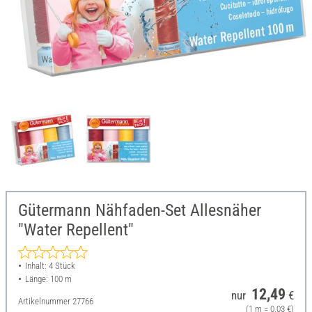
Gütermann Nähfaden-Set Allesnäher
"Water Repellent"
Inhalt: 4 Stück
Länge: 100 m
12,49
nur
€
Artikelnummer
27766
(1 m = 0,03 €)