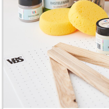
Arbeitszeit:
1 Stunde
Artikel teilen:
Anleitung drucken
Willkommen zu deiner neuen Bastelch
fertigen. Das ist nicht nur ein lusti
stilvoll zu präsentieren. Lass uns gle