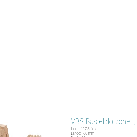
rieren
Personalisier dein Körbchen, indem du es mit den Farben
ondern erkennst auch die enthaltenen Farben auf einen Blick.
u basteln? Alle benötigten Materialien findest du in unserem Onli
uns!
VBS Bastelklötzchen,
Inhalt: 117 Stück
Länge: 160 mm