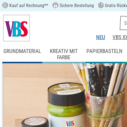
Kauf auf Rechnung**
Sichere Bestellung
Gratis Rück
NEU
VBS X
GRUNDMATERIAL
KREATIV MIT
PAPIERBASTELN
FARBE
Startseite
Ideen & Anleitungen
Home-De
Henkelkörbchen au
Anleitung Nr. 3558
Schwierigkeitsgrad:
Einsteiger