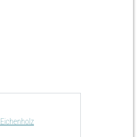
 aus deinem Set bemalst. So hast du
neshop. Starte jetzt dein kreatives
 Eichenholz