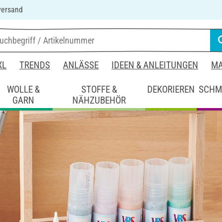
versand
XL
TRENDS
ANLÄSSE
IDEEN & ANLEITUNGEN
MA
WOLLE &
STOFFE &
DEKORIEREN
SCHM
GARN
NÄHZUBEHÖR
ko
Henkelkörbchen aus Bastelklötzchen
s Bastelklötzchen