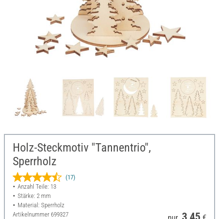
Holz-Steckmotiv "Tannentrio",
Sperrholz
(17)
Anzahl Teile: 13
Stärke: 2 mm
Material: Sperrholz
Artikelnummer
699327
3,45
nur
€