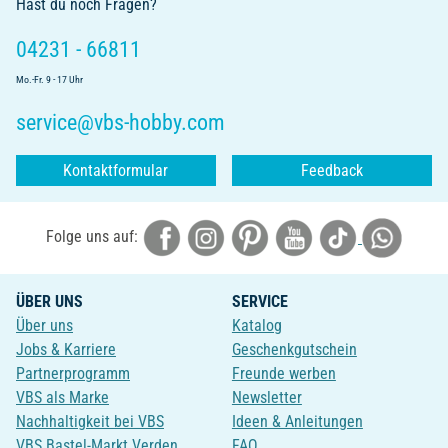
Hast du noch Fragen?
04231 - 66811
Mo.-Fr. 9 - 17 Uhr
service@vbs-hobby.com
Kontaktformular
Feedback
Folge uns auf:
ÜBER UNS
SERVICE
Über uns
Katalog
Jobs & Karriere
Geschenkgutschein
Partnerprogramm
Freunde werben
VBS als Marke
Newsletter
Nachhaltigkeit bei VBS
Ideen & Anleitungen
VBS Bastel-Markt Verden
FAQ