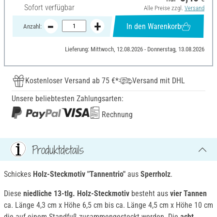
Sofort verfügbar
Alle Preise zzgl.
Versand
In den Warenkorb
Anzahl:
Lieferung: Mittwoch, 12.08.2026 - Donnerstag, 13.08.2026
Kostenloser Versand ab 75 €*
Versand mit DHL
Unsere beliebtesten Zahlungsarten:
Rechnung
Produktdetails
Schickes
Holz-Steckmotiv
"
Tannentrio
"
aus
Sperrholz
.
Diese
niedliche 13-tlg. Holz-Steckmotiv
besteht aus
vier Tannen
ca. Länge 4,3 cm x Höhe 6,5 cm bis
ca. Länge 4,5 cm x Höhe 10 cm
die auf einem Standfuß zusammengesteckt werden. Die
acht