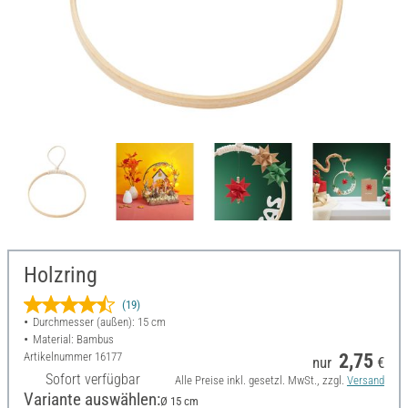
Holzring
(19)
Durchmesser (außen): 15 cm
Material: Bambus
Artikelnummer
16177
2,75
nur
€
Sofort verfügbar
Alle Preise inkl. gesetzl. MwSt., zzgl.
Versand
Variante auswählen:
Ø 15 cm