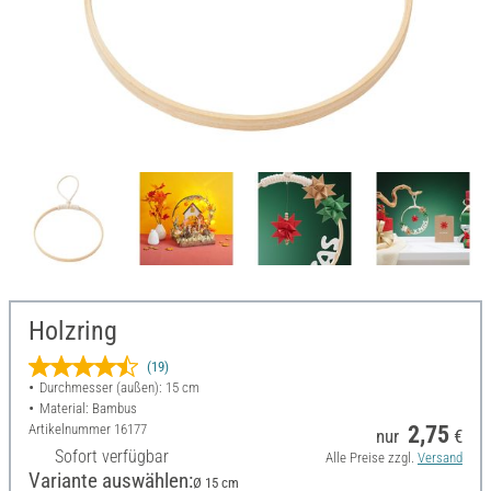
Holzring
(19)
Durchmesser (außen): 15 cm
Material: Bambus
Artikelnummer
16177
2,75
nur
€
Sofort verfügbar
Alle Preise zzgl.
Versand
Variante auswählen:
Ø 15 cm