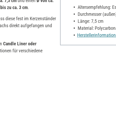
a. 7,5 cm
und einen
Ø von ca.
Altersempfehlung: Es 
bis zu ca. 3 cm
.
Durchmesser (außen)
s diese fest im Kerzenständer
Länge: 7,5 cm
achs direkt aufgefangen und
Material: Polycarbon
Herstellerinformatio
em
Candle Liner oder
ationen für verschiedene