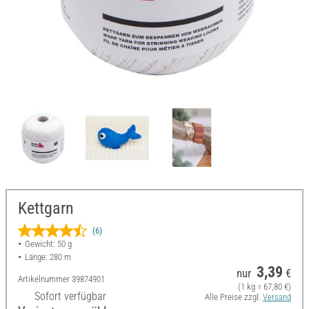
Kettgarn
(6)
Gewicht: 50 g
Länge: 280 m
3,39
nur
€
Artikelnummer
39874901
(1 kg = 67,80 €)
Sofort verfügbar
Alle Preise zzgl.
Versand