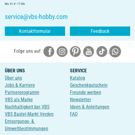
Mo.-Fr. 9 - 17 Uhr
service@vbs-hobby.com
Kontaktformular
Feedback
Folge uns auf:
ÜBER UNS
SERVICE
Über uns
Katalog
Jobs & Karriere
Geschenkgutschein
Partnerprogramm
Freunde werben
VBS als Marke
Newsletter
Nachhaltigkeit bei VBS
Ideen & Anleitungen
VBS Bastel-Markt Verden
FAQ
Entsorgungs- &
Umweltbestimmungen