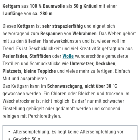
Kettgarn
aus
100 % Baumwolle
als
50 g Knäuel
mit einer
Lauflänge
von
ca. 280 m
.
Dieses
Kettgarn
ist
sehr strapazierfähig
und eignet sich
hervorragend zum
Bespannen
von
Webrahmen
. Das Weben gehört
mit zu den ältesten Handwerkskünsten und ist wieder voll im
Trend. Es ist Geschicklichkeit und viel Kreativität gefragt um aus
Perlenfäden
,
Stofffäden
oder
Wolle
wunderschöne gemusterte
Textilien und Schmuckstücke wie
Untersetzer, Deckchen,
Platzsets, kleine Teppiche
und vieles mehr zu fertigen. Einfach
Mut und ausprobieren.
Das Kettgarn kann im
Schonwaschgang, nicht über 30 °C
gewaschen werden. Ein Chloren oder Bleichen und trocknen im
Wäschetrockner ist nicht möglich. Es darf nur mit schwacher
Einstellung gebügelt oder gedämpft werden und schonend
reinigen mit Perchlorethylen.
Altersempfehlung: Es liegt keine Altersempfehlung vor
Gewicht: 50 g