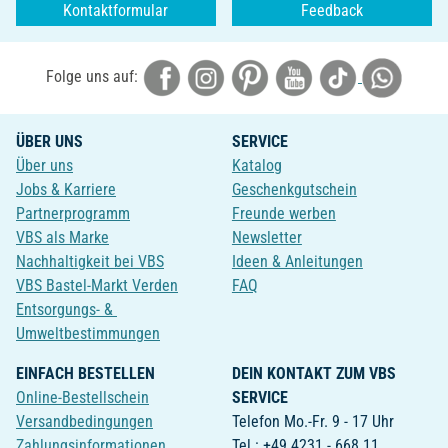
Kontaktformular
Feedback
Folge uns auf:
ÜBER UNS
SERVICE
Über uns
Katalog
Jobs & Karriere
Geschenkgutschein
Partnerprogramm
Freunde werben
VBS als Marke
Newsletter
Nachhaltigkeit bei VBS
Ideen & Anleitungen
VBS Bastel-Markt Verden
FAQ
Entsorgungs- &
Umweltbestimmungen
EINFACH BESTELLEN
DEIN KONTAKT ZUM VBS
Online-Bestellschein
SERVICE
Versandbedingungen
Telefon Mo.-Fr. 9 - 17 Uhr
Zahlungsinformationen
Tel.: +49 4231 - 668 11