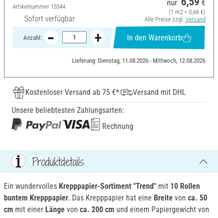
6,59
nur
€
Artikelnummer
15344
(1 m2 = 0,66 €)
Sofort verfügbar
Alle Preise zzgl.
Versand
In den Warenkorb
Anzahl:
Lieferung: Dienstag, 11.08.2026 - Mittwoch, 12.08.2026
Kostenloser Versand ab 75 €*
Versand mit DHL
Unsere beliebtesten Zahlungsarten:
Rechnung
Produktdetails
Ein wundervolles
Krepppapier-Sortiment "Trend"
mit
10 Rollen
buntem Krepppapier
. Das Krepppapier hat eine
Breite
von
ca. 50
cm
mit einer
Länge
von
ca. 200 cm
und einem Papiergewicht von