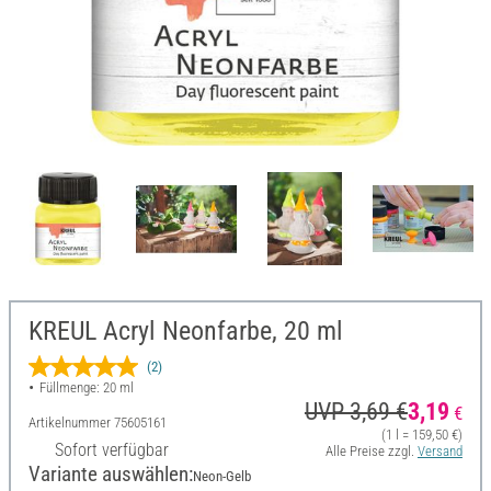
KREUL Acryl Neonfarbe, 20 ml
(2)
Füllmenge: 20 ml
UVP 3,69 €
3,19
€
Artikelnummer
75605161
(1 l = 159,50 €)
Sofort verfügbar
Alle Preise zzgl.
Versand
Variante auswählen:
Neon-Gelb