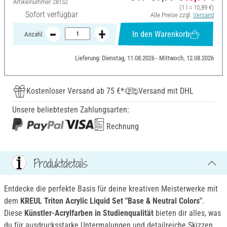
Artikelnummer
28152
(1 l = 10,89 €)
Sofort verfügbar
Alle Preise zzgl.
Versand
In den Warenkorb
Anzahl:
Lieferung: Dienstag, 11.08.2026 - Mittwoch, 12.08.2026
Kostenloser Versand ab 75 €*
Versand mit DHL
Unsere beliebtesten Zahlungsarten:
Rechnung
Produktdetails
Entdecke die perfekte Basis für deine kreativen Meisterwerke mit
dem
KREUL Triton Acrylic Liquid Set "Base & Neutral Colors"
.
Diese
Künstler-Acrylfarben in Studienqualität
bieten dir alles, was
du für ausdrucksstarke Untermalungen und detailreiche Skizzen