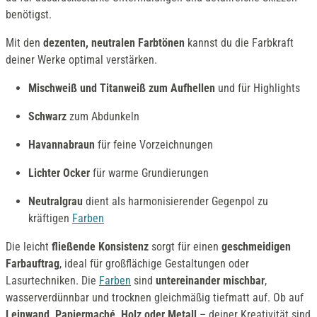
benötigst.
Mit den
dezenten, neutralen Farbtönen
kannst du die Farbkraft
deiner Werke optimal verstärken.
Mischweiß und Titanweiß zum Aufhellen
und für Highlights
Schwarz
zum Abdunkeln
Havannabraun
für feine Vorzeichnungen
Lichter Ocker
für warme Grundierungen
Neutralgrau
dient als harmonisierender Gegenpol zu
kräftigen
Farben
Die leicht
fließende Konsistenz
sorgt für einen
geschmeidigen
Farbauftrag
, ideal für großflächige Gestaltungen oder
Lasurtechniken. Die
Farben
sind
untereinander mischbar
,
wasserverdünnbar und trocknen gleichmäßig tiefmatt auf. Ob auf
Leinwand, Papiermaché, Holz oder Metall
– deiner Kreativität sind