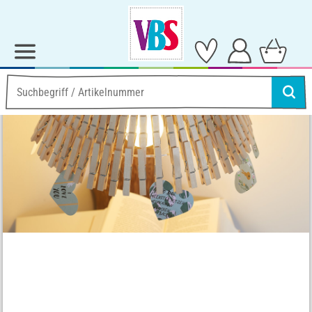
Ideen & Anleitungen
Home-Deko
Lampenschirm aus Holzklammern
Lampenschirm aus
Holzklammern
Anleitung Nr. 2159
Schwierigkeitsgrad:
Fortgeschritten
Arbeitszeit:
4 Stunden