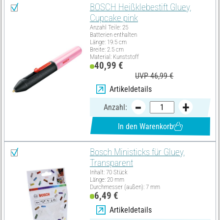
BOSCH Heißklebestift Gluey,
Cupcake pink
Anzahl Teile: 25
Batterien enthalten
Länge: 19.5 cm
Breite: 2.5 cm
Material: Kunststoff
40,99 €
UVP 46,99 €
Artikeldetails
Anzahl:
In den Warenkorb
Bosch Ministicks für Gluey,
Transparent
Inhalt: 70 Stück
Länge: 20 mm
Durchmesser (außen): 7 mm
6,49 €
Artikeldetails