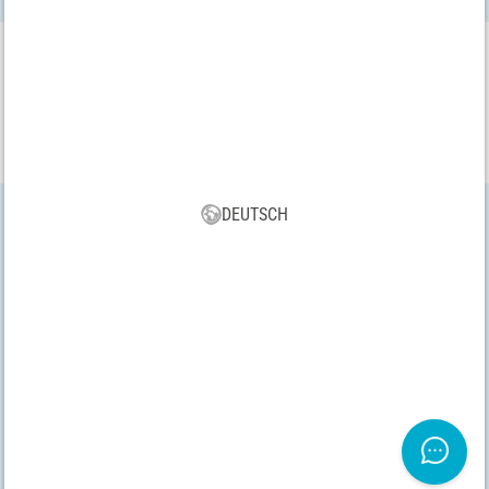
VBS App
Lade dir jetzt kostenlos unsere neue VBS App runter und genieße
die vielen neuen Funktionen und Vorteile!
DEUTSCH
Alle Preise inkl. gesetzl. MwSt., zzgl. Versand | *
Versandkostenfrei ab 75 € innerhalb Deutschlands
AGB
|
Impressum
|
Datenschutz
|
Widerrufsrecht
|
Vertrag
widerrufen
Copyright 2026 VBS Hobby Service GmbH