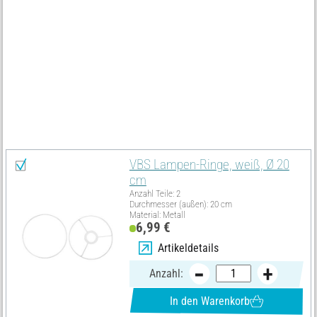
Zu guter Letzt können Sie mit dem
Motivstanzer
und dem
bedruckten Papier
tolle kleine Notizzettelchen entwerfen und
diese an Ihre neue Lampe hängen.
Materialliste
Alles auswählen
VBS Lampen-Ringe, weiß, Ø 20
cm
Anzahl Teile: 2
Durchmesser (außen): 20 cm
Material: Metall
6,99 €
Artikeldetails
Anzahl:
In den Warenkorb