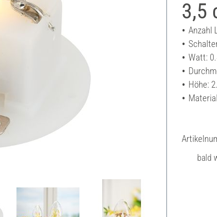
3,5
Anzahl 
Schalte
Watt: 0
Durchme
Höhe: 2
Material
Artikeln
bald w