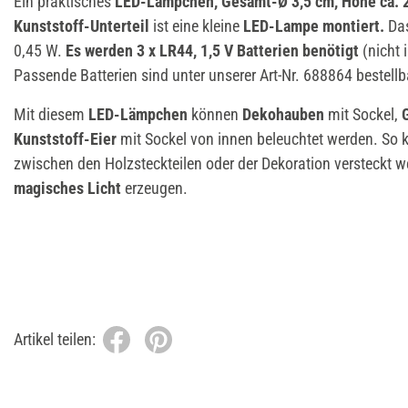
Ein praktisches
LED-Lämpchen,
Gesamt-Ø 3,5
cm,
Höhe ca. 
Kunststoff-Unterteil
ist eine kleine
LED-Lampe montiert.
Das
0,45 W.
Es werden 3 x LR44, 1,5 V Batterien benötigt
(nicht
Passende Batterien sind unter unserer Art-Nr. 688864 bestellb
Mit diesem
LED-Lämpchen
können
Dekohauben
mit Sockel,
Kunststoff-Eier
mit Sockel von innen beleuchtet werden. So 
zwischen den Holzsteckteilen oder der Dekoration versteckt w
magisches Licht
erzeugen.
Artikel teilen: