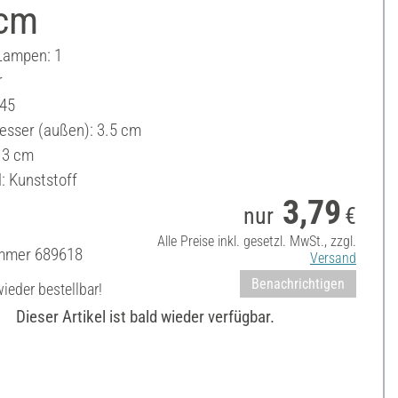
 cm
Lampen: 1
r
.45
sser (außen): 3.5 cm
.3 cm
: Kunststoff
3,79
nur
€
Alle Preise inkl. gesetzl. MwSt., zzgl.
ummer
689618
Versand
Benachrichtigen
ieder bestellbar!
Dieser Artikel ist bald wieder verfügbar.