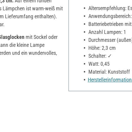
2,3 cm.
Auf einem runden
Altersempfehlung: Es 
 Lämpchen ist warm-weiß mit
Anwendungsbereich:
 im Lieferumfang enthalten).
Batteriebetrieben mit
ar.
Anzahl Lampen: 1
Glasglocken
mit Sockel oder
Durchmesser (außen)
kann die kleine Lampe
Höhe: 2,3 cm
erden und ein wundervolles,
Schalter: ✓
Watt: 0,45
Material: Kunststoff
Herstellerinformatio