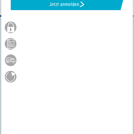
Jetzt anmelden
Sichere Bestellung
Kauf auf Rechnung **
Versandkostenfrei ab 75 €*
Gratis Rückversand
Hast du noch Fragen?
04231 - 66811
Mo.-Fr. 9 - 17 Uhr
service@vbs-hobby.com