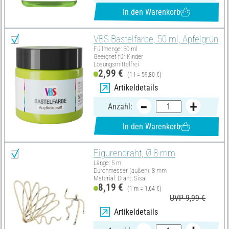
In den Warenkorb
VBS Bastelfarbe, 50 ml, Apfelgrün
Füllmenge: 50 ml
Geeignet für Kinder
Lösungsmittelfrei
2,99 €
(1 l = 59,80 €)
Artikeldetails
Anzahl:
In den Warenkorb
Figurendraht, Ø 8 mm
Länge: 5 m
Durchmesser (außen): 8 mm
Material: Draht, Sisal
8,19 €
(1 m = 1,64 €)
UVP 9,99 €
Artikeldetails