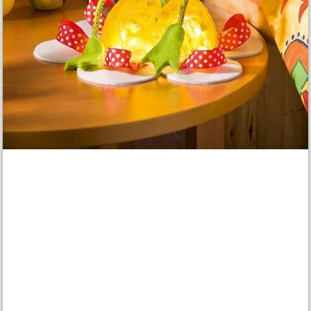
Artikel teilen:
Motiv-Vorlage herunterladen
Materialliste
Da möchte man wieder Kind sein: Der fröhliche Frosch sitzt auf
einer großen Blüte und ist durch die sanfte LED-Beleuchtung ein
tolles Nachtlicht für jedes Kinderzimmer. Mit einer
Heißklebepistole werden die einzelnen Elemente fest montiert.