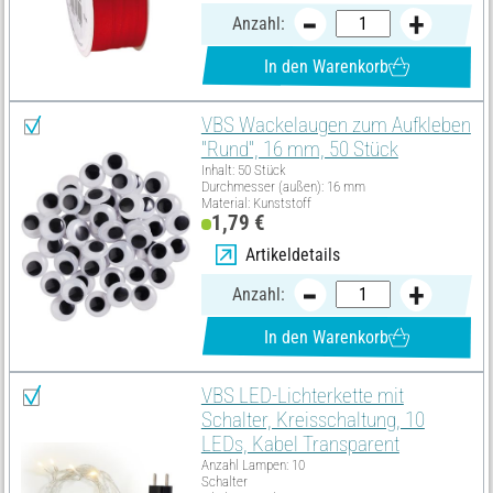
Anzahl:
In den Warenkorb
VBS Wackelaugen zum Aufkleben
"Rund", 16 mm, 50 Stück
Inhalt: 50 Stück
Durchmesser (außen): 16 mm
Material: Kunststoff
1,79 €
Artikeldetails
Anzahl:
In den Warenkorb
VBS LED-Lichterkette mit
Schalter, Kreisschaltung, 10
LEDs, Kabel Transparent
Anzahl Lampen: 10
Schalter