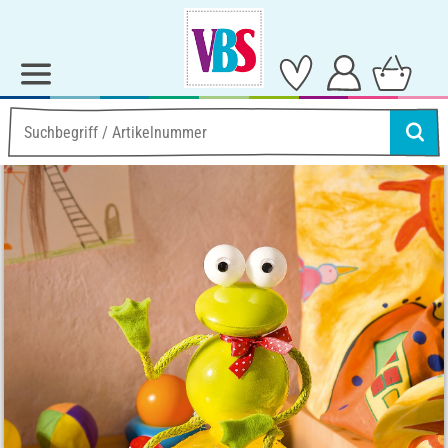
Ideen & Anleitungen
Home-Deko
Lustige Frosch-Lampe aus Acryl-Kugeln
Lustige Frosch-Lampe
aus Acryl-Kugeln
Anleitung Nr. 369
Schwierigkeitsgrad:
Fortgeschritten
Arbeitszeit:
45 Minuten