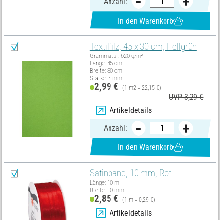
Anzahl:
In den Warenkorb
Textilfilz, 45 x 30 cm, Hellgrün
Grammatur: 620 g/m²
Länge: 45 cm
Breite: 30 cm
Stärke: 4 mm
2,99 €
(1 m2 = 22,15 €)
UVP 3,29 €
Artikeldetails
Anzahl:
In den Warenkorb
Satinband, 10 mm, Rot
Länge: 10 m
Breite: 10 mm
2,85 €
(1 m = 0,29 €)
Artikeldetails