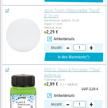
Acryl-Trenn-/Malscheibe "Rund",
Ø 16 cm
Durchmesser (außen): 16 cm
Stärke: 2.1 mm
Material: Acryl
2,29 €
Artikeldetails
Anzahl:
In den Warenkorb
KREUL Glass & Porcelain "Clear",
Apfelgrün
Füllmenge: 20 ml
2,89 €
(1 l = 144,50 €)
UVP 3,39 €
Artikeldetails
Anzahl: