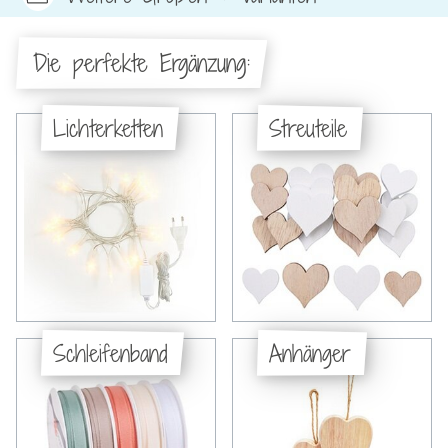
Die perfekte Ergänzung:
Lichterketten
Streuteile
Schleifenband
Anhänger