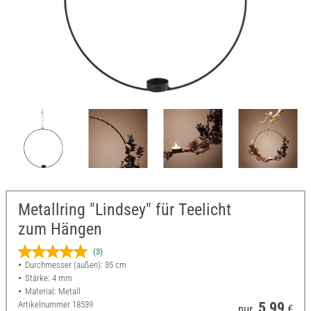
Metallring "Lindsey" für Teelicht
zum Hängen
(3)
Durchmesser (außen): 35 cm
Stärke: 4 mm
Material: Metall
Artikelnummer
18539
5,99
nur
€