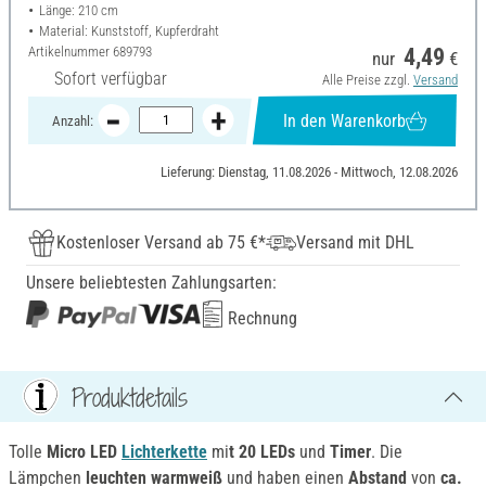
Länge: 210 cm
Material: Kunststoff, Kupferdraht
Artikelnummer
689793
4,49
nur
€
Sofort verfügbar
Alle Preise zzgl.
Versand
In den Warenkorb
Anzahl:
Lieferung: Dienstag, 11.08.2026 - Mittwoch, 12.08.2026
Kostenloser Versand ab 75 €*
Versand mit DHL
Unsere beliebtesten Zahlungsarten:
Rechnung
Produktdetails
Tolle
Micro LED
Lichterkette
mi
t 20 LEDs
und
Timer
. Die
Lämpchen
leuchten
warmweiß
und haben einen
Abstand
von
ca.