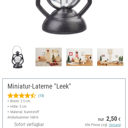
Miniatur-Laterne "Leek"
(13)
Breite: 2.5 cm
Höhe: 5 cm
Material: Kunststoff
Artikelnummer
16816
2,50
nur
€
Sofort verfügbar
Alle Preise zzgl.
Versand