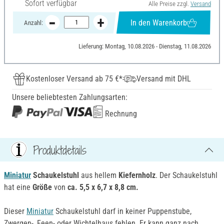
Sofort verfügbar
Alle Preise zzgl.
Versand
In den Warenkorb
Anzahl:
Lieferung: Montag, 10.08.2026 - Dienstag, 11.08.2026
Kostenloser Versand ab 75 €*
Versand mit DHL
Unsere beliebtesten Zahlungsarten:
Rechnung
Produktdetails
Miniatur
Schaukelstuhl
aus hellem
Kiefernholz
. Der Schaukelstuhl
hat eine
Größe
von
ca. 5,5 x 6,7 x 8,8 cm.
Dieser
Miniatur
Schaukelstuhl darf in keiner Puppenstube,
Zwergen-, Feen- oder Wichtelhaus fehlen. Er kann ganz nach