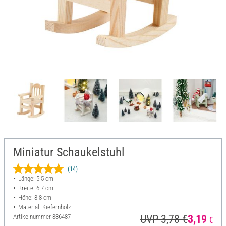
Miniatur Schaukelstuhl
(14)
Länge: 5.5 cm
Breite: 6.7 cm
Höhe: 8.8 cm
Material: Kiefernholz
Artikelnummer
836487
UVP 3,78 €
3,19
€