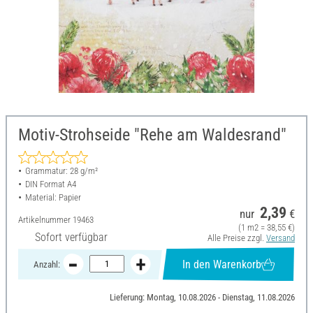
Motiv-Strohseide "Rehe am Waldesrand"
Grammatur: 28 g/m²
DIN Format A4
Material: Papier
2,39
nur
€
Artikelnummer
19463
(1 m2 = 38,55 €)
Sofort verfügbar
Alle Preise zzgl.
Versand
In den Warenkorb
Anzahl:
Lieferung: Montag, 10.08.2026 - Dienstag, 11.08.2026