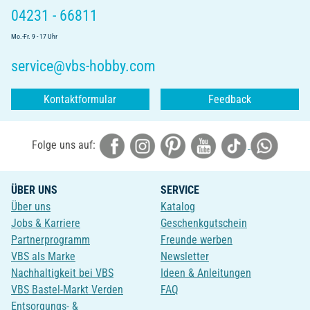
04231 - 66811
Mo.-Fr. 9 - 17 Uhr
service@vbs-hobby.com
Kontaktformular
Feedback
Folge uns auf:
ÜBER UNS
SERVICE
Über uns
Katalog
Jobs & Karriere
Geschenkgutschein
Partnerprogramm
Freunde werben
VBS als Marke
Newsletter
Nachhaltigkeit bei VBS
Ideen & Anleitungen
VBS Bastel-Markt Verden
FAQ
Entsorgungs- &