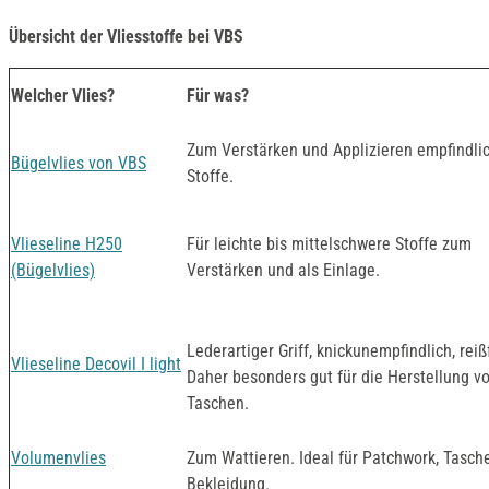
Übersicht der Vliesstoffe bei VBS
Welcher Vlies?
Für was?
Zum Verstärken und Applizieren empfindli
Bügelvlies von VBS
Stoffe.
Vlieseline H250
Für leichte bis mittelschwere Stoffe zum
(Bügelvlies)
Verstärken und als Einlage.
Lederartiger Griff, knickunempfindlich, reiß
Vlieseline Decovil I light
Daher besonders gut für die Herstellung v
Taschen.
Volumenvlies
Zum Wattieren. Ideal für Patchwork, Tasch
Bekleidung.