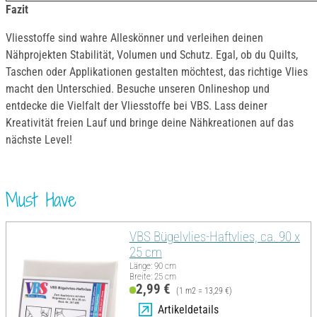
Fazit
Vliesstoffe sind wahre Alleskönner und verleihen deinen
Nähprojekten Stabilität, Volumen und Schutz. Egal, ob du Quilts,
Taschen oder Applikationen gestalten möchtest, das richtige Vlies
macht den Unterschied. Besuche unseren Onlineshop und
entdecke die Vielfalt der Vliesstoffe bei VBS. Lass deiner
Kreativität freien Lauf und bringe deine Nähkreationen auf das
nächste Level!
Must Have
VBS Bügelvlies-Haftvlies, ca. 90 x
25 cm
Länge: 90 cm
Breite: 25 cm
2,99 €
(1 m2 = 13,29 €)
Artikeldetails