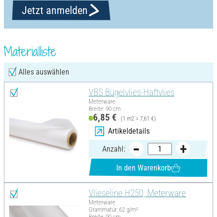
Jetzt anmelden
Materialliste
Alles auswählen
VBS Bügelvlies-Haftvlies
Meterware
Breite: 90 cm
6,85 €
(1 m2 = 7,61 €)
Artikeldetails
Anzahl:
In den Warenkorb
Vlieseline H250, Meterware
Meterware
Grammatur: 62 g/m²
Breite: 90 cm