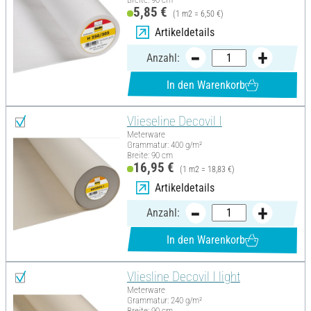
5,85 €
(1 m2 = 6,50 €)
Artikeldetails
Anzahl:
In den Warenkorb
Vlieseline Decovil I
Meterware
Grammatur: 400 g/m²
Breite: 90 cm
16,95 €
(1 m2 = 18,83 €)
Artikeldetails
Anzahl:
In den Warenkorb
Vliesline Decovil I light
Meterware
Grammatur: 240 g/m²
Breite: 90 cm