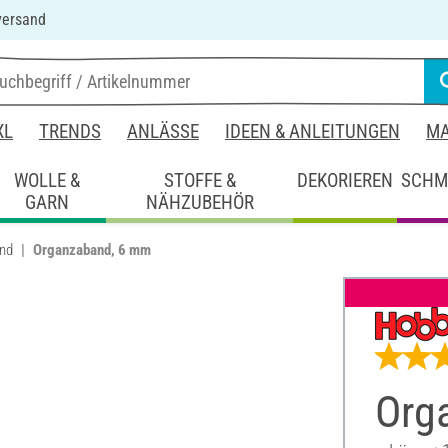
versand
XL
TRENDS
ANLÄSSE
IDEEN & ANLEITUNGEN
MA
WOLLE &
STOFFE &
DEKORIEREN
SCHM
GARN
NÄHZUBEHÖR
and
Organzaband, 6 mm
Org