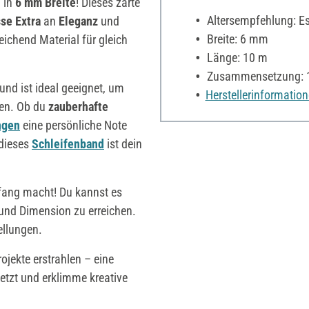
d
in
6 mm Breite
! Dieses zarte
Altersempfehlung: Es 
se Extra
an
Eleganz
und
Breite: 6 mm
reichend Material für gleich
Länge: 10 m
Zusammensetzung: 1
und ist ideal geeignet, um
Herstellerinformatio
hen. Ob du
zauberhafte
ngen
eine persönliche Note
 dieses
Schleifenband
ist dein
kfang macht! Du kannst es
und Dimension zu erreichen.
ellungen.
ojekte erstrahlen – eine
 jetzt und erklimme kreative