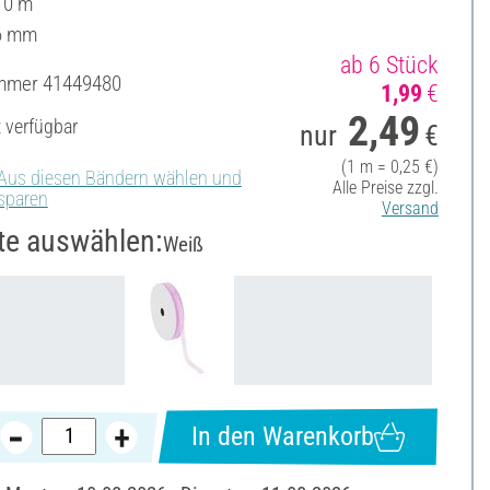
10 m
 6 mm
ab 6 Stück
ummer
41449480
1,99
€
2,49
t verfügbar
nur
€
(1 m = 0,25 €)
Aus diesen Bändern wählen und
Alle Preise zzgl.
sparen
Versand
te auswählen:
Weiß
In den Warenkorb