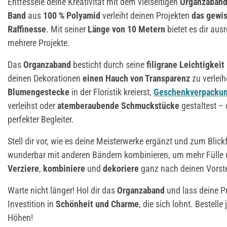
Entfessele deine Kreativität mit dem vielseitigen
Organzaban
Band
aus
100 % Polyamid
verleiht deinen Projekten
das gewis
Raffinesse
. Mit seiner
Länge von 10 Metern
bietet es dir aus
mehrere Projekte.
Das
Organzaband
besticht durch seine
filigrane Leichtigkeit
deinen Dekorationen
einen Hauch von Transparenz
zu verlei
Blumengestecke
in der Floristik kreierst,
Geschenkverpacku
verleihst oder
atemberaubende Schmuckstücke
gestaltest –
perfekter Begleiter.
Stell dir vor, wie es deine Meisterwerke ergänzt und zum Blic
wunderbar mit anderen Bändern kombinieren, um mehr Fülle 
Verziere
,
kombiniere
und
dekoriere
ganz nach deinen Vorst
Warte nicht länger! Hol dir das
Organzaband
und lass deine Pr
Investition in
Schönheit und Charme
, die sich lohnt. Bestelle
Höhen!