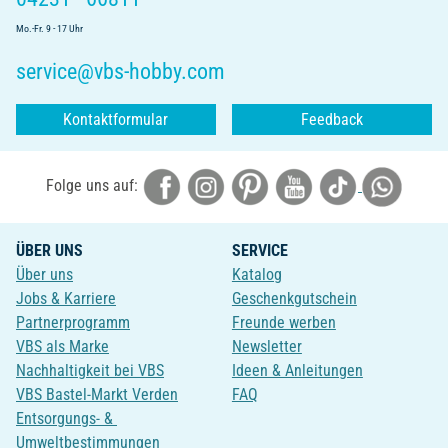
Mo.-Fr. 9 - 17 Uhr
service@vbs-hobby.com
Kontaktformular
Feedback
Folge uns auf:
ÜBER UNS
SERVICE
Über uns
Katalog
Jobs & Karriere
Geschenkgutschein
Partnerprogramm
Freunde werben
VBS als Marke
Newsletter
Nachhaltigkeit bei VBS
Ideen & Anleitungen
VBS Bastel-Markt Verden
FAQ
Entsorgungs- &
Umweltbestimmungen