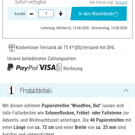
Sofort verfügbar
Alle Preise zzgl.
Versand
In den Warenkorb
Anzahl:
Lieferung: Mittwoch, 12.08.2026 - Donnerstag, 13.08.2026
Kostenloser Versand ab 75 €*
Versand mit DHL
Unsere beliebtesten Zahlungsarten:
Rechnung
Produktdetails
Mit diesen schönen
Papierstreifen "Woodfree, Rot"
lassen sich
tolle Faltarbeiten wie
Schneeflocken, Fröbel- oder Faltsterne
zur
Advents- und Weihnachtszeit anfertigen. Die
40 Papierstreifen
mit
einer
Länge
von
ca. 72 cm
und einer
Breite
von
ca. 25 mm
sind
holzfrei und unbeschichtet.