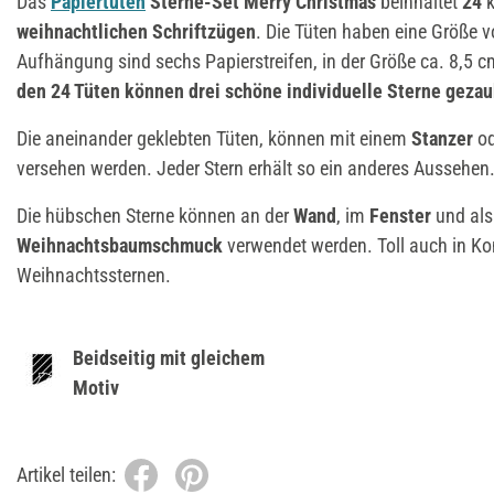
Das
Papiertüten
Sterne-Set Merry Christmas
beinhaltet
24
k
weihnachtlichen Schriftzügen
. Die Tüten haben eine Größe v
Aufhängung sind sechs Papierstreifen, in der Größe ca. 8,5 
den 24 Tüten können drei schöne individuelle Sterne gezau
Die aneinander geklebten Tüten, können mit einem
Stanzer
od
versehen werden. Jeder Stern erhält so ein anderes Aussehen
Die hübschen Sterne können an der
Wand
, im
Fenster
und
al
Weihnachtsbaumschmuck
verwendet werden. Toll auch in K
Weihnachtssternen.
Beidseitig mit gleichem
Motiv
Artikel teilen: