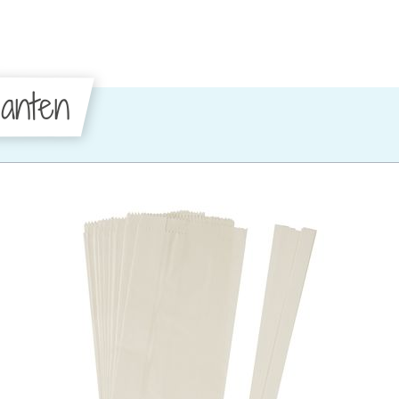
anten