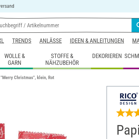
versand
XL
TRENDS
ANLÄSSE
IDEEN & ANLEITUNGEN
MA
WOLLE &
STOFFE &
DEKORIEREN
SCHM
GARN
NÄHZUBEHÖR
 "Merry Christmas", klein, Rot
Papi