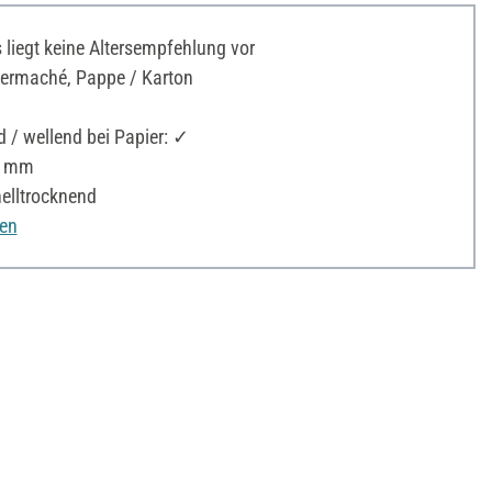
liegt keine Altersempfehlung vor
ermaché, Pappe / Karton
 / wellend bei Papier: ✓
,5 mm
elltrocknend
nen