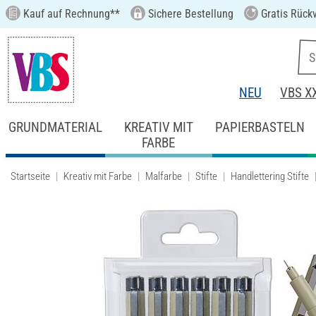
Kauf auf Rechnung**
Sichere Bestellung
Gratis Rück
NEU
VBS X
GRUNDMATERIAL
KREATIV MIT
PAPIERBASTELN
FARBE
Startseite
Kreativ mit Farbe
Malfarbe
Stifte
Handlettering Stifte