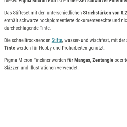
Dieses
Pigma Micron Etui
ist ein
6er-Set
schwarzer Fineline
Das Stifteset mit den unterschiedlichen
Strichstärken von 0,
enthält schwarze hochpigmentierte dokumentenechte und nic
durchschlagende Tinte.
Die schnelltrocknenden
Stifte
, wasser- und wischfest, mit der
Tinte
werden für Hobby und Profiarbeiten genutzt.
Pigma Micron Fineliner werden
für Mangas, Zentangle
oder
t
Skizzen und Illustrationen verwendet.