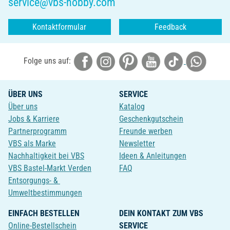
service@vbs-hobby.com
Kontaktformular
Feedback
Folge uns auf:
ÜBER UNS
SERVICE
Über uns
Katalog
Jobs & Karriere
Geschenkgutschein
Partnerprogramm
Freunde werben
VBS als Marke
Newsletter
Nachhaltigkeit bei VBS
Ideen & Anleitungen
VBS Bastel-Markt Verden
FAQ
Entsorgungs- &
Umweltbestimmungen
EINFACH BESTELLEN
DEIN KONTAKT ZUM VBS
Online-Bestellschein
SERVICE