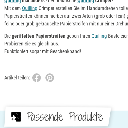
Quilling
mal anders
- der praktische
Quilling
Crimper
!
Mit dem
Quilling
Crimper erstellen Sie im Handumdrehen toll
Papierstreifen können hierbei auf zwei Arten (grob oder fein) 
feine oder grob gekräuselte Papierstreifen mit nur einer Dreh
Die
geriffelten Papierstreifen
geben Ihren
Quilling
-Basteleie
Probieren Sie es gleich aus.
Funktioniert sogar mit Geschenkband!
Artikel teilen:
Passende Produkte