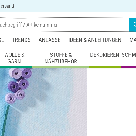
versand
XL
TRENDS
ANLÄSSE
IDEEN & ANLEITUNGEN
MA
WOLLE &
STOFFE &
DEKORIEREN
SCHM
GARN
NÄHZUBEHÖR
it Papier
Quilling Wandbild mit Blumen
mit Blumen