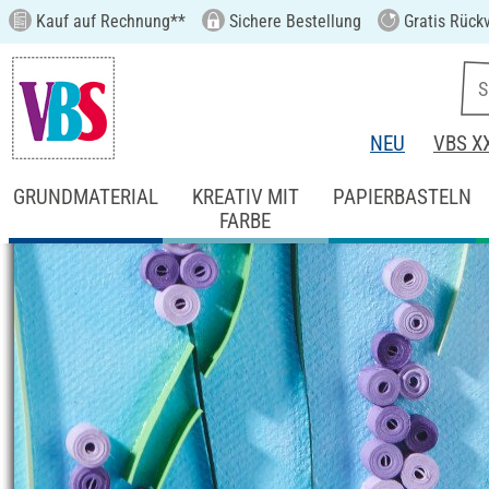
Kauf auf Rechnung**
Sichere Bestellung
Gratis Rück
NEU
VBS X
GRUNDMATERIAL
KREATIV MIT
PAPIERBASTELN
FARBE
Startseite
Ideen & Anleitungen
Basteln m
Quilling Wandbild 
Anleitung Nr. 2559
Schwierigkeitsgrad:
Fortgeschritten