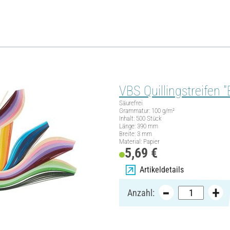
VBS Quillingstreifen 
Säurefrei
Grammatur: 100 g/m²
Inhalt: 500 Stück
Länge: 390 mm
Breite: 3 mm
Material: Papier
5,69 €
Artikeldetails
Anzahl: