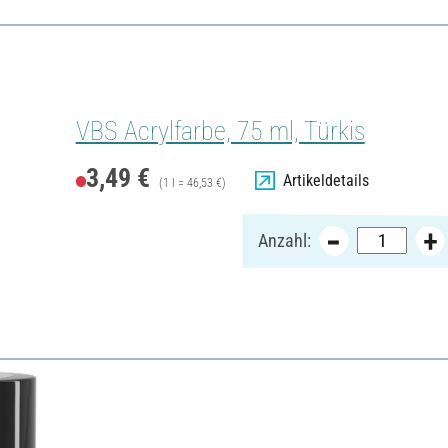
VBS Acrylfarbe, 75 ml, Türkis
3,49 €
Artikeldetails
(1 l = 46,53 €)
Anzahl: