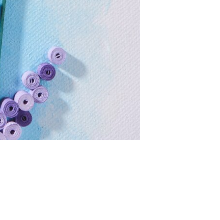
Materialliste ansehen
ndes Kunstobjekt an Ihrer Wand, dass Sie aus Papierstreifen selbs
Keilr
Damit 
gesetzt
Hinterg
Malsch
Hinter