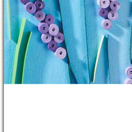
Arbeitszeit:
12 Stunden
Artikel teilen:
Anleitung drucken
Dieses Quillingbild ist ein fasziniere
wie es funktioniert.