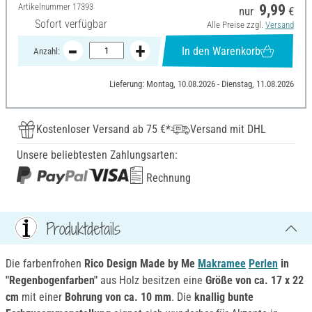
Artikelnummer
17393
9,99
nur
€
Sofort verfügbar
Alle Preise zzgl.
Versand
In den Warenkorb
Anzahl:
Lieferung: Montag, 10.08.2026 - Dienstag, 11.08.2026
Kostenloser Versand ab 75 €*
Versand mit DHL
Unsere beliebtesten Zahlungsarten:
Rechnung
Produktdetails
Die farbenfrohen
Rico Design Made by Me
Makramee
Perlen
in
"Regenbogenfarben"
aus Holz besitzen eine
Größe von ca. 17 x 22
cm
mit einer
Bohrung von ca. 10 mm
. Die
knallig bunte