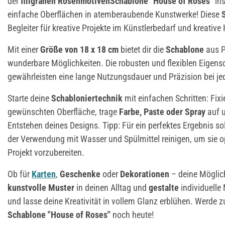
der
filigranen Rosenmotiven
Schablone "House of Roses"
ins
einfache Oberflächen in atemberaubende Kunstwerke! Diese
Begleiter für kreative Projekte im Künstlerbedarf und kreative
Mit einer
Größe von 18 x 18 cm
bietet dir die
Schablone
aus P
wunderbare Möglichkeiten. Die robusten und flexiblen Eigens
gewährleisten eine lange Nutzungsdauer und Präzision bei je
Starte deine
Schabloniertechnik
mit einfachen Schritten: Fix
gewünschten Oberfläche, trage
Farbe, Paste oder Spray
auf u
Entstehen deines Designs. Tipp: Für ein perfektes Ergebnis sol
der Verwendung mit Wasser und Spülmittel reinigen, um sie o
Projekt vorzubereiten.
Ob für
Karten
,
Geschenke
oder
Dekorationen
– deine Möglich
kunstvolle Muster
in deinen Alltag und
gestalte
individuelle 
und lasse deine Kreativität in vollem Glanz erblühen. Werde z
Schablone "House of Roses"
noch heute!