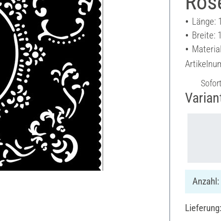
Rose
Länge: 
Breite:
Materia
Artikeln
Sofor
Varian
Anzahl:
Lieferung