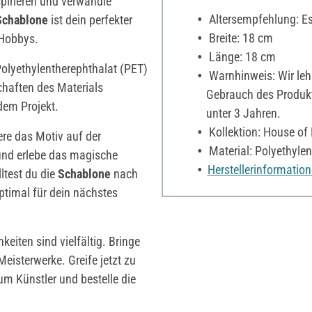
pirieren und verwandle
Altersempfehlung: Es 
Schablone
ist dein perfekter
Breite: 18 cm
 Hobbys.
Länge: 18 cm
olyethylentherephthalat (PET)
Warnhinweis: Wir le
chaften des Materials
Gebrauch des Produkte
dem Projekt.
unter 3 Jahren.
Kollektion: House of
iere das Motiv auf der
Material: Polyethylen
nd erlebe das magische
Herstellerinformatio
ltest du die
Schablone
nach
ptimal für dein nächstes
keiten sind vielfältig. Bringe
Meisterwerke. Greife jetzt zu
um Künstler und bestelle die