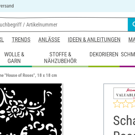
versand
XL
TRENDS
ANLÄSSE
IDEEN & ANLEITUNGEN
MA
WOLLE &
STOFFE &
DEKORIEREN
SCHM
GARN
NÄHZUBEHÖR
ne "House of Roses", 18 x 18 cm
Sch