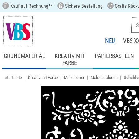
Kauf auf Rechnung**
Sichere Bestellung
Gratis Rück
NEU
VBS X
GRUNDMATERIAL
KREATIV MIT
PAPIERBASTELN
FARBE
Startseite
Kreativ mit Farbe
Malzubehör
Malschablonen
Schablo