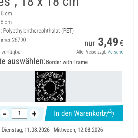
s", 18 x 18 cm
18 cm
 18 cm
l: Polyethylentherephthalat (PET)
3,49
ummer
26790
nur
€
t verfügbar
Alle Preise zzgl.
Versand
te auswählen:
Border with Frame
In den Warenkorb
: Dienstag, 11.08.2026 - Mittwoch, 12.08.2026