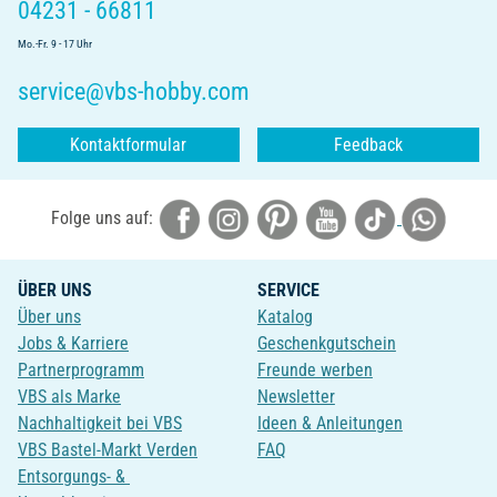
04231 - 66811
Mo.-Fr. 9 - 17 Uhr
service@vbs-hobby.com
Kontaktformular
Feedback
Folge uns auf:
ÜBER UNS
SERVICE
Über uns
Katalog
Jobs & Karriere
Geschenkgutschein
Partnerprogramm
Freunde werben
VBS als Marke
Newsletter
Nachhaltigkeit bei VBS
Ideen & Anleitungen
VBS Bastel-Markt Verden
FAQ
Entsorgungs- &