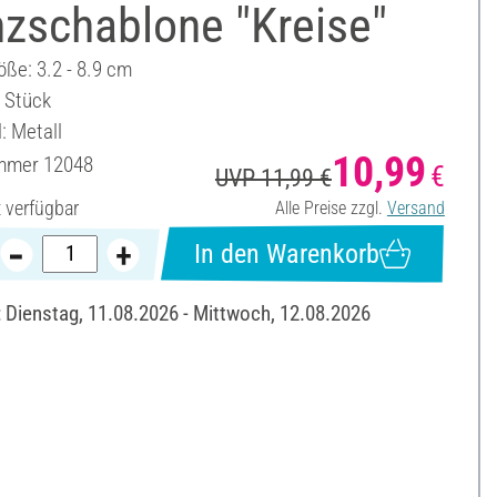
nzschablone "Kreise"
öße: 3.2 - 8.9 cm
4 Stück
: Metall
10,99
ummer
12048
€
UVP 11,99 €
t verfügbar
Alle Preise zzgl.
Versand
In den Warenkorb
: Dienstag, 11.08.2026 - Mittwoch, 12.08.2026