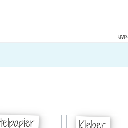
UVP 
telpapier
Kleber