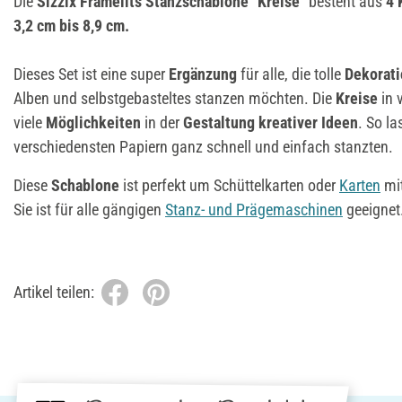
Die
Sizzix Framelits Stanzschablone "Kreise"
besteht aus
4 
3,2 cm bis 8,9 cm.
Dieses Set ist eine super
Ergänzung
für alle, die tolle
Dekorat
Alben und selbstgebasteltes stanzen möchten. Die
Kreise
in 
viele
Möglichkeiten
in der
Gestaltung kreativer Ideen
. So l
verschiedensten Papiern ganz schnell und einfach stanzten.
Diese
Schablone
ist perfekt um Schüttelkarten oder
Karten
mi
Sie ist für alle gängigen
Stanz- und Prägemaschinen
geeignet
Artikel teilen: