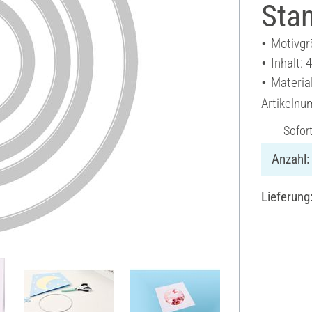
Sta
Motivgr
Inhalt: 
Material
Artikeln
Sofor
Anzahl:
Lieferung