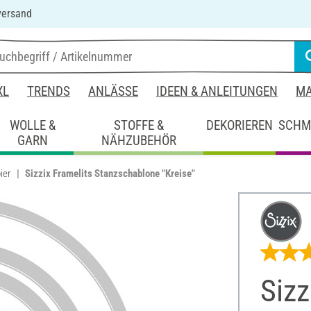
versand
XL
TRENDS
ANLÄSSE
IDEEN & ANLEITUNGEN
MA
WOLLE &
STOFFE &
DEKORIEREN
SCHM
GARN
NÄHZUBEHÖR
ier
Sizzix Framelits Stanzschablone "Kreise"
Sizz