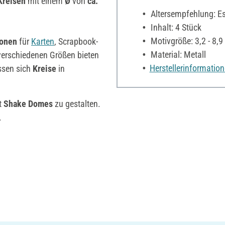
Kreisen
mit einem
Ø
von
ca.
Altersempfehlung: Es 
Inhalt: 4 Stück
Motivgröße: 3,2 - 8,9
ionen
für
Karten
, Scrapbook-
Material: Metall
verschiedenen Größen bieten
Herstellerinformatio
assen sich
Kreise
in
t
Shake Domes
zu gestalten.
.