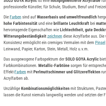
SOLO GOYA Acrylic
ist eine
hochpigmentierte Acrylfarbe
fü
professionelle Künstler, für Schule, Studium, Beruf und Freizei
Die
Farben
sind auf
Wasserbasis und umweltfreundlich
herg
hohe Farbintensität
und eine
brillante Leuchtkraft
bei
matte
hervorragende Eigenschaften wie
Lichtechtheit, gute Deckk
Witterungsbeständigkeit
zeichnen
diese Acrylfarbe aus. Di
Konsistenz ermöglicht ein cremiges Vermalen mit dem
Pinsel
Leinwand, Papier, Karton, Stein, Metall, Holz u.v.m.
Das ausgewogene Farbspektrum der
SOLO GOYA Acrylic
biet
Farbkombinationen.
Metallic-Farbtöne
sorgen für entsprech
Effekt-
Farben
mit
Perlmuttschimmer und Glitzereffekten
ru
Acrylfarben ab.
Unzählige
Kombinationsmöglichkeiten
mit Strukturen, Paste
lassen die Kunst niemals langweilig werden und setzten der 