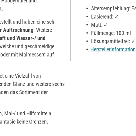
r Hobbymaler und
Altersempfehlung: Es 
t.
Lasierend: ✓
estellt und haben eine sehr
Matt: ✓
r Auftrocknung
. Weitere
Füllmenge: 100 ml
raft und Wasser-/ und
Lösungsmittelfrei: ✓
e weiche und geschmeidige
Herstellerinformatio
oder mit Malmessern auf
et eine Vielzahl von
enden Glanz und weitere sechs
nden das Sortiment der
n, Mal-/ und Hilfsmitteln
Fantasie keine Grenzen.