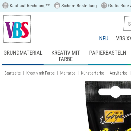
Kauf auf Rechnung**
Sichere Bestellung
Gratis Rück
NEU
VBS X
GRUNDMATERIAL
KREATIV MIT
PAPIERBASTELN
FARBE
Startseite
Kreativ mit Farbe
Malfarbe
Künstlerfarbe
Acrylfarbe