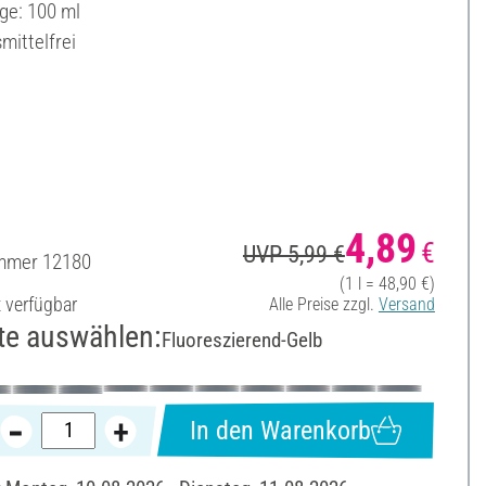
ge: 100 ml
mittelfrei
4,89
€
UVP 5,99 €
ummer
12180
(1 l = 48,90 €)
t verfügbar
Alle Preise zzgl.
Versand
te auswählen:
Fluoreszierend-Gelb
In den Warenkorb