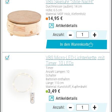
VBS Spieluhr "Stille Nacht"
Durchmesser (außen): 14 cm
Höhe: 6.5 cm
Material: MDF-Holz, Kiefernholz
14,95 €
Artikeldetails
Anzahl:
In den Warenkorb
VBS Micro-LED-Lichterkette, mit
Timer, 10 LEDs
Timer
Anzahl Lampen: 10
Schalter
Batterien enthalten
Länge: 110 cm
Material: Kunststoff, Kupferdraht
3,49 €
Artikeldetails
Anzahl: