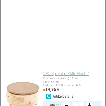
Alle in dieser Idee verwendeten Materialien und viele weitere
passende Miniaturen und Accessoires findest du hier in unserem
Onlineshop. Bestelle am besten sofort und freue dich schon jetzt
auf deine Bastelauszeit.
Hast du schon einen Platz in deinem Heim entdeckt, an dem du
deine neue Weihnachtsdekoration als neuen Blickfang
präsentieren kannst? Wir wünschen dir viel Spaß beim Basteln!
Must Have
VBS Spieluhr "Stille Nacht"
Durchmesser (außen): 14 cm
Höhe: 6.5 cm
Material: MDF-Holz, Kiefernholz
14,95 €
Artikeldetails
Anzahl: