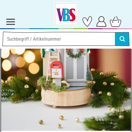
Ideen & Anleitungen
Spieluhr mit drehender Wichteltür
Spieluhr mit drehender
Wichteltür
Anleitung Nr. 3497
Schwierigkeitsgrad:
Einsteiger
Arbeitszeit:
6 Stunden