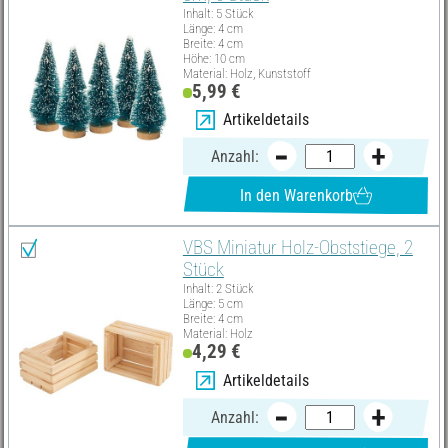
Inhalt: 5 Stück
Länge: 4 cm
Breite: 4 cm
Höhe: 10 cm
Material: Holz, Kunststoff
5,99 €
Artikeldetails
Anzahl:
In den Warenkorb
VBS Miniatur Holz-Obststiege, 2
Stück
Inhalt: 2 Stück
Länge: 5 cm
Breite: 4 cm
Material: Holz
4,29 €
Artikeldetails
Anzahl: