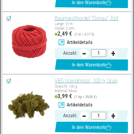
In den Warenkorb
Baumwollkordel "Donau", Rot
Länge: 15 m
Stärke: 2 mm
2,49 €
(1 m = 0,17 €)
Artikeldetails
Anzahl:
In den Warenkorb
VBS Islandmoos, 100 g, Grün
Gewicht: 100 g
Material: Moos
3,99 €
(1 kg = 39,90 €)
Artikeldetails
Anzahl:
In den Warenkorb