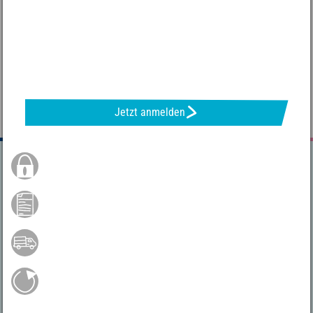
NEWSLETTER ANFORDERN & TOLLE ANGEBOTE ERHALTEN
Jetzt anmelden
Sichere Bestellung
Kauf auf Rechnung **
Versandkostenfrei ab 75 €*
Gratis Rückversand