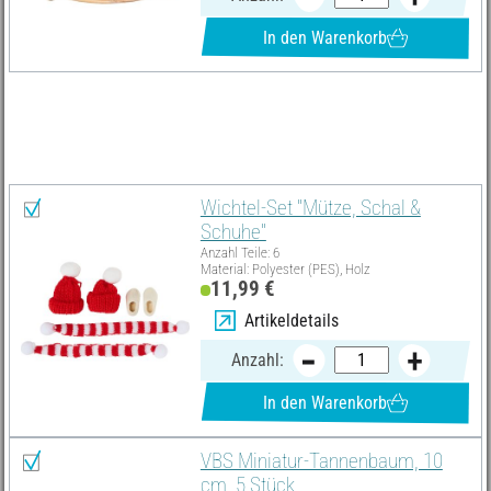
In den Warenkorb
Materialliste
Alles auswählen
Wichtel-Set "Mütze, Schal &
Schuhe"
Anzahl Teile: 6
Material: Polyester (PES), Holz
11,99 €
Artikeldetails
Anzahl:
In den Warenkorb
VBS Miniatur-Tannenbaum, 10
cm, 5 Stück